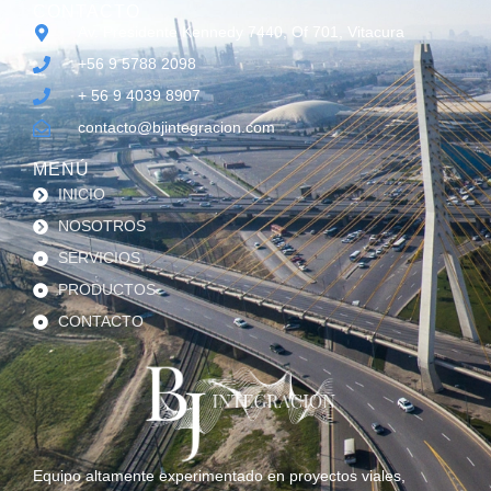
CONTACTO
Av. Presidente Kennedy 7440, Of 701, Vitacura
+56 9 5788 2098
+ 56 9 4039 8907
contacto@bjintegracion.com
MENÚ
INICIO
NOSOTROS
SERVICIOS
PRODUCTOS
CONTACTO
Equipo altamente experimentado en proyectos viales,