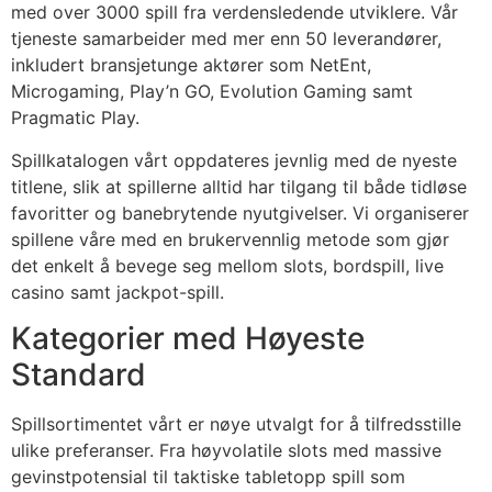
med over 3000 spill fra verdensledende utviklere. Vår
tjeneste samarbeider med mer enn 50 leverandører,
inkludert bransjetunge aktører som NetEnt,
Microgaming, Play’n GO, Evolution Gaming samt
Pragmatic Play.
Spillkatalogen vårt oppdateres jevnlig med de nyeste
titlene, slik at spillerne alltid har tilgang til både tidløse
favoritter og banebrytende nyutgivelser. Vi organiserer
spillene våre med en brukervennlig metode som gjør
det enkelt å bevege seg mellom slots, bordspill, live
casino samt jackpot-spill.
Kategorier med Høyeste
Standard
Spillsortimentet vårt er nøye utvalgt for å tilfredsstille
ulike preferanser. Fra høyvolatile slots med massive
gevinstpotensial til taktiske tabletopp spill som