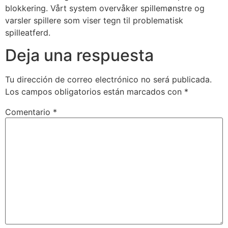
blokkering. Vårt system overvåker spillemønstre og
varsler spillere som viser tegn til problematisk
spilleatferd.
Deja una respuesta
Tu dirección de correo electrónico no será publicada.
Los campos obligatorios están marcados con
*
Comentario
*