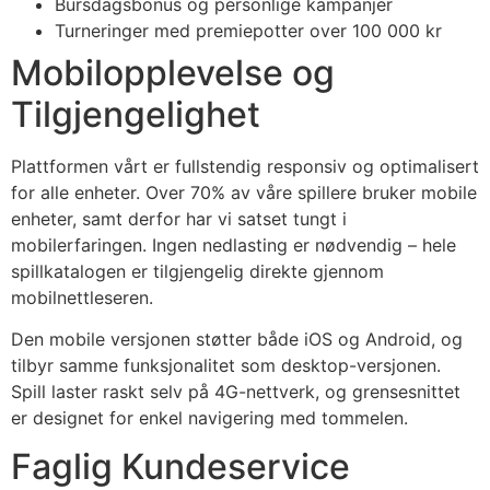
Bursdagsbonus og personlige kampanjer
Turneringer med premiepotter over 100 000 kr
Mobilopplevelse og
Tilgjengelighet
Plattformen vårt er fullstendig responsiv og optimalisert
for alle enheter. Over 70% av våre spillere bruker mobile
enheter, samt derfor har vi satset tungt i
mobilerfaringen. Ingen nedlasting er nødvendig – hele
spillkatalogen er tilgjengelig direkte gjennom
mobilnettleseren.
Den mobile versjonen støtter både iOS og Android, og
tilbyr samme funksjonalitet som desktop-versjonen.
Spill laster raskt selv på 4G-nettverk, og grensesnittet
er designet for enkel navigering med tommelen.
Faglig Kundeservice