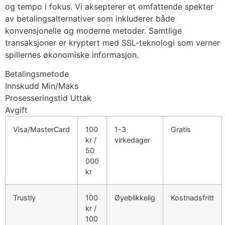
og tempo i fokus. Vi aksepterer et omfattende spekter
av betalingsalternativer som inkluderer både
konvensjonelle og moderne metoder. Samtlige
transaksjoner er kryptert med SSL-teknologi som verner
spillernes økonomiske informasjon.
Betalingsmetode
Innskudd Min/Maks
Prosesseringstid Uttak
Avgift
Visa/MasterCard
100
1-3
Gratis
kr /
virkedager
50
000
kr
Trustly
100
Øyeblikkelig
Kostnadsfritt
kr /
100