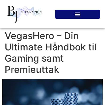
VegasHero – Din
Ultimate Håndbok til
Gaming samt
Premieuttak