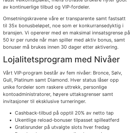
av kontinuerlige tilbud og VIP-fordeler.
Omsetningskravene våre er transparente samt fastsatt
til 35x bonusbeløpet, noe som er konkurransedyktig i
bransjen. Vi opererer med en maksimal innsatsgrense på
50 kr per runde når man spiller med aktiv bonus, samt
bonuser må brukes innen 30 dager etter aktivering.
Lojalitetsprogram med Nivåer
Vårt VIP-program består av fem nivåer: Bronce, Sølv,
Gull, Platinum samt Diamond. Hver status låser opp
unike fordeler som raskere uttrekk, personlige
kontoadministratorer, høyere uttaksgrenser samt
invitasjoner til eksklusive turneringer.
Cashback-tilbud på opptil 20% av netto tap
Ukentlige reload-bonuser tilpasset spilleatferd
Gratisrunder på utvalgte slots hver fredag