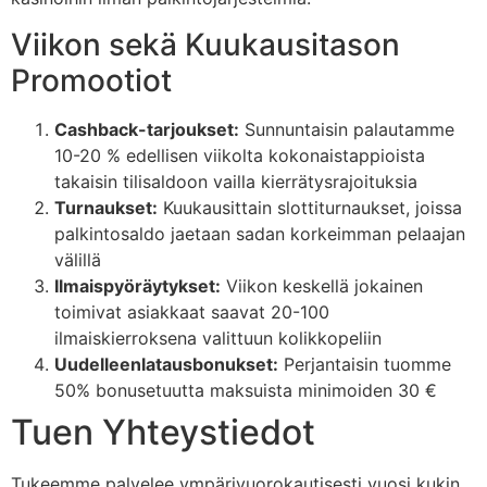
Viikon sekä Kuukausitason
Promootiot
Cashback-tarjoukset:
Sunnuntaisin palautamme
10-20 % edellisen viikolta kokonaistappioista
takaisin tilisaldoon vailla kierrätysrajoituksia
Turnaukset:
Kuukausittain slottiturnaukset, joissa
palkintosaldo jaetaan sadan korkeimman pelaajan
välillä
Ilmaispyöräytykset:
Viikon keskellä jokainen
toimivat asiakkaat saavat 20-100
ilmaiskierroksena valittuun kolikkopeliin
Uudelleenlatausbonukset:
Perjantaisin tuomme
50% bonusetuutta maksuista minimoiden 30 €
Tuen Yhteystiedot
Tukeemme palvelee ympärivuorokautisesti vuosi kukin