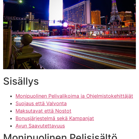
Sisällys
Monipuolinen Pelivalikoima ja Ohjelmistokehittäjät
Suojaus että Valvonta
Maksutavat että Nostot
Bonusjärjestelmä sekä Kampanjat
Avun Saavutettavuus
Monipuolinen Pelisisältö