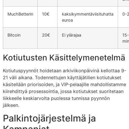
MuchBetterin
10€
kaksikymmentäviisituhatta
0-
euroa
Bitcoin
20€
Ei ylärajaa
15
min
Kotiutusten Käsittelymenetelmä
Kotiutuspyynnöt hoidetaan arkiviikonpäivinä kellottaa 9-
21 väli aikana. Todennettujen käyttäjätilien kotiutukset
käsitellään priorisoiden, ja VIP-pelaajille mahdollistamme
kiirehdittyä prosessointia, jossa kotiutukset suoritetaan
liikkeelle keskiarvolta puolessa tunnissa pyynnön
jälkeen.
Palkintojärjestelmä ja