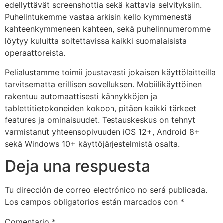
edellyttävät screenshottia sekä kattavia selvityksiin.
Puhelintukemme vastaa arkisin kello kymmenestä
kahteenkymmeneen kahteen, sekä puhelinnumeromme
löytyy kuluitta soitettavissa kaikki suomalaisista
operaattoreista.
Pelialustamme toimii joustavasti jokaisen käyttölaitteilla
tarvitsematta erillisen sovelluksen. Mobiilikäyttöinen
rakentuu automaattisesti kännykköjen ja
tablettitietokoneiden kokoon, pitäen kaikki tärkeet
features ja ominaisuudet. Testauskeskus on tehnyt
varmistanut yhteensopivuuden iOS 12+, Android 8+
sekä Windows 10+ käyttöjärjestelmistä osalta.
Deja una respuesta
Tu dirección de correo electrónico no será publicada.
Los campos obligatorios están marcados con
*
Comentario
*