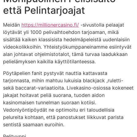
että Pelintarjoajat
Meidän
https://millionercasino.fi/
-sivustolla pelaajat
löytävät yli 1000 pelivaihtoehdon tarjoaman, mikä
sisältää kaiken klassisista hedelmäpeleistä uudenlaisiin
videokolikkoihin. Yhteistyökumppaneinamme esiintyvät
alan johtavat ohjelmistotalot, tämä turvaa laadukkaan
pelielämyksen kaikilla käyttötilanteessa.
Pöytäpelien fanit pystyvät nauttia kattavasta
tarjonnasta, mihin mahtuu lukuisia blackjack ,ruletti-
sekä baccarat-variaatioita. Livekasino-osiossa kokeneet
jakajat hoitavat peliä suorana, tuoden aidon
kasinomaisen tunnelman suoraan kotiisi.
Vedonlyöntipöydät ne optimoitu eri taloudellisia
pelureita kohtaan, että panostukset liikkuvat parista
sentistä saamaan euroihin.
Pelityyppi