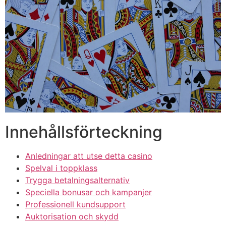
Innehållsförteckning
Anledningar att utse detta casino
Spelval i toppklass
Trygga betalningsalternativ
Speciella bonusar och kampanjer
Professionell kundsupport
Auktorisation och skydd