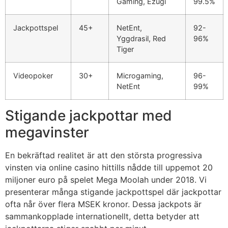
Gaming, Ezugi
99.5%
Jackpottspel
45+
NetEnt,
92-
Yggdrasil, Red
96%
Tiger
Videopoker
30+
Microgaming,
96-
NetEnt
99%
Stigande jackpottar med
megavinster
En bekräftad realitet är att den största progressiva
vinsten via online casino hittills nådde till uppemot 20
miljoner euro på spelet Mega Moolah under 2018. Vi
presenterar många stigande jackpottspel där jackpottar
ofta når över flera MSEK kronor. Dessa jackpots är
sammankopplade internationellt, detta betyder att