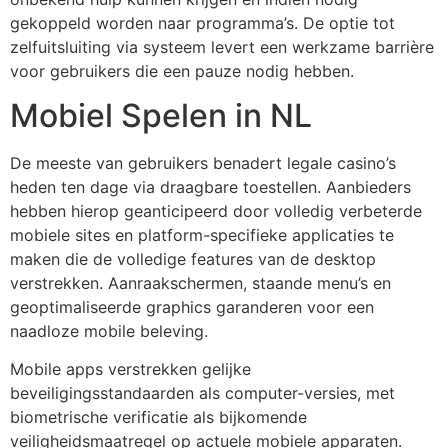
gekoppeld worden naar programma’s. De optie tot
zelfuitsluiting via systeem levert een werkzame barrière
voor gebruikers die een pauze nodig hebben.
Mobiel Spelen in NL
De meeste van gebruikers benadert legale casino’s
heden ten dage via draagbare toestellen. Aanbieders
hebben hierop geanticipeerd door volledig verbeterde
mobiele sites en platform-specifieke applicaties te
maken die de volledige features van de desktop
verstrekken. Aanraakschermen, staande menu’s en
geoptimaliseerde graphics garanderen voor een
naadloze mobile beleving.
Mobile apps verstrekken gelijke
beveiligingsstandaarden als computer-versies, met
biometrische verificatie als bijkomende
veiligheidsmaatregel op actuele mobiele apparaten.