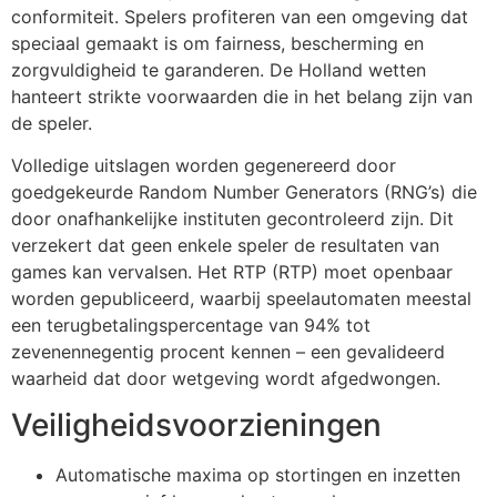
conformiteit. Spelers profiteren van een omgeving dat
speciaal gemaakt is om fairness, bescherming en
zorgvuldigheid te garanderen. De Holland wetten
hanteert strikte voorwaarden die in het belang zijn van
de speler.
Volledige uitslagen worden gegenereerd door
goedgekeurde Random Number Generators (RNG’s) die
door onafhankelijke instituten gecontroleerd zijn. Dit
verzekert dat geen enkele speler de resultaten van
games kan vervalsen. Het RTP (RTP) moet openbaar
worden gepubliceerd, waarbij speelautomaten meestal
een terugbetalingspercentage van 94% tot
zevenennegentig procent kennen – een gevalideerd
waarheid dat door wetgeving wordt afgedwongen.
Veiligheidsvoorzieningen
Automatische maxima op stortingen en inzetten