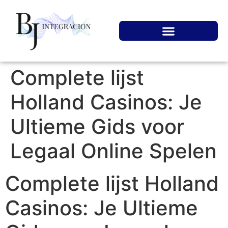
Complete lijst
Holland Casinos: Je
Ultieme Gids voor
Legaal Online Spelen
Complete lijst Holland
Casinos: Je Ultieme