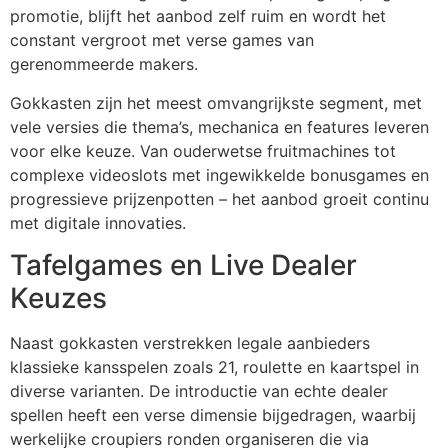
promotie, blijft het aanbod zelf ruim en wordt het
constant vergroot met verse games van
gerenommeerde makers.
Gokkasten zijn het meest omvangrijkste segment, met
vele versies die thema’s, mechanica en features leveren
voor elke keuze. Van ouderwetse fruitmachines tot
complexe videoslots met ingewikkelde bonusgames en
progressieve prijzenpotten – het aanbod groeit continu
met digitale innovaties.
Tafelgames en Live Dealer
Keuzes
Naast gokkasten verstrekken legale aanbieders
klassieke kansspelen zoals 21, roulette en kaartspel in
diverse varianten. De introductie van echte dealer
spellen heeft een verse dimensie bijgedragen, waarbij
werkelijke croupiers ronden organiseren die via