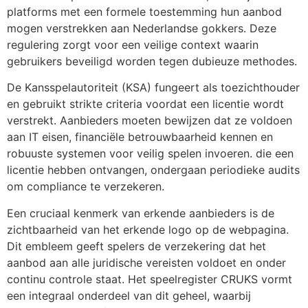
platforms met een formele toestemming hun aanbod
mogen verstrekken aan Nederlandse gokkers. Deze
regulering zorgt voor een veilige context waarin
gebruikers beveiligd worden tegen dubieuze methodes.
De Kansspelautoriteit (KSA) fungeert als toezichthouder
en gebruikt strikte criteria voordat een licentie wordt
verstrekt. Aanbieders moeten bewijzen dat ze voldoen
aan IT eisen, financiële betrouwbaarheid kennen en
robuuste systemen voor veilig spelen invoeren. die een
licentie hebben ontvangen, ondergaan periodieke audits
om compliance te verzekeren.
Een cruciaal kenmerk van erkende aanbieders is de
zichtbaarheid van het erkende logo op de webpagina.
Dit embleem geeft spelers de verzekering dat het
aanbod aan alle juridische vereisten voldoet en onder
continu controle staat. Het speelregister CRUKS vormt
een integraal onderdeel van dit geheel, waarbij