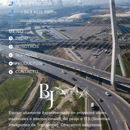
+56 9 5788 2098
+ 56 9 4039 8907
contacto@bjintegracion.com
MENÚ
INICIO
NOSOTROS
SERVICIOS
PRODUCTOS
CONTACTO
Equipo altamente experimentado en proyectos viales,
nacionales e internacionales, de peaje e ITS (Sistemas
Inteligentes de Transporte). Ofrecemos soluciones