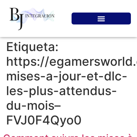
Etiqueta:
https://egamersworld
mises-a-jour-et-dlc-
les-plus-attendus-
du-mois–
FVJ0F4Qyo0