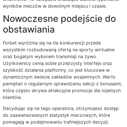
wyników meczów w dowolnym miejscu i czasie.
Nowoczesne podejście do
obstawiania
Forbet wyróżnia się na tle konkurencji przede
wszystkim rozbudowaną ofertą na sporty wirtualne
oraz bogatym wyborem transmisji na żywo.
Użytkownicy cenią sobie przejrzysty interfejs oraz
szybkość działania platformy, co jest kluczowe w
dynamicznym świecie zakładów wzajemnych.
Warto
pamiętać
o regularnym sprawdzaniu sekcji z bonusami,
która często skrywa atrakcyjne promocje dla lojalnych
klientów.
Decydując się na tego operatora, otrzymujesz dostęp
do zaawansowanych statystyk meczowych, które
pomagają w podejmowaniu trafniejszych decyzji.